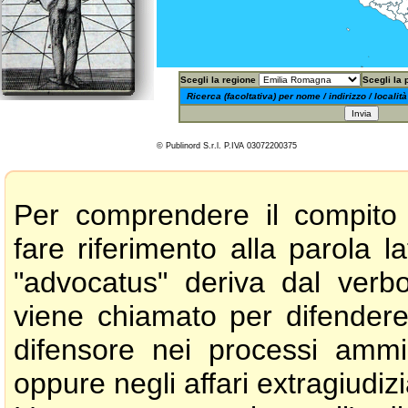
Scegli la regione
Scegli la 
Ricerca (facoltativa) per nome / indirizzo / localit
© Publinord S.r.l. P.IVA 03072200375
Per comprendere il compito 
fare riferimento alla parola la
"advocatus" deriva dal verb
viene chiamato per difendere 
difensore nei processi ammini
oppure negli affari extragiudizia